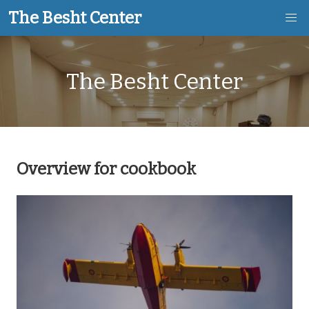
The Besht Center
Skip
The Besht Center
to
main
content
Overview for cookbook